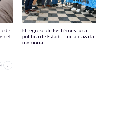
da de
El regreso de los héroes: una
en el
política de Estado que abraza la
memoria
5
›