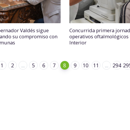
bernador Valdés sigue
Concurrida primera jorna
icando su compromiso con
operativos oftalmológicos 
omunas
Interior
1
2
...
5
6
7
8
9
10
11
...
294
29