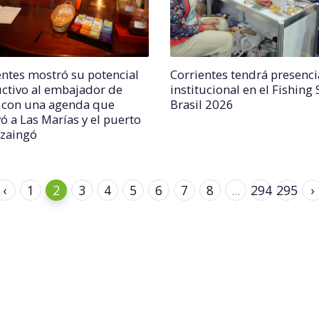
entes mostró su potencial
Corrientes tendrá presenci
ctivo al embajador de
institucional en el Fishing
 con una agenda que
Brasil 2026
ó a Las Marías y el puerto
uzaingó
‹
1
2
3
4
5
6
7
8
...
294
295
›