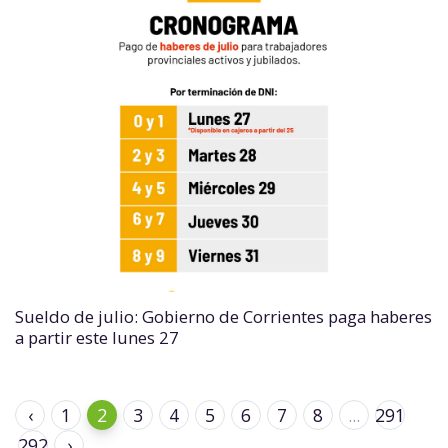
Sueldo de julio: Gobierno de Corrientes paga haberes
a partir este lunes 27
‹
1
2
3
4
5
6
7
8
...
291
292
›