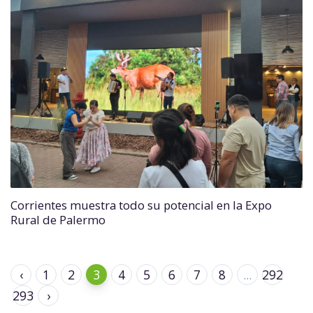
Corrientes muestra todo su potencial en la Expo
Rural de Palermo
‹
1
2
3
4
5
6
7
8
...
292
293
›