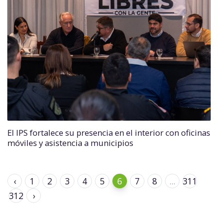
El IPS fortalece su presencia en el interior con oficinas
móviles y asistencia a municipios
‹
1
2
3
4
5
6
7
8
...
311
312
›