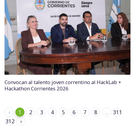
Convocan al talento joven correntino al HackLab +
Hackathon Corrientes 2026
‹
1
2
3
4
5
6
7
8
...
311
312
›