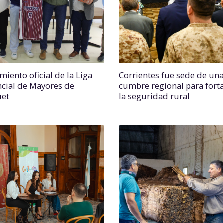
miento oficial de la Liga
Corrientes fue sede de un
ncial de Mayores de
cumbre regional para forta
uet
la seguridad rural