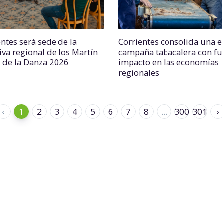
entes será sede de la
Corrientes consolida una e
iva regional de los Martín
campaña tabacalera con fu
o de la Danza 2026
impacto en las economías
regionales
‹
1
2
3
4
5
6
7
8
...
300
301
›