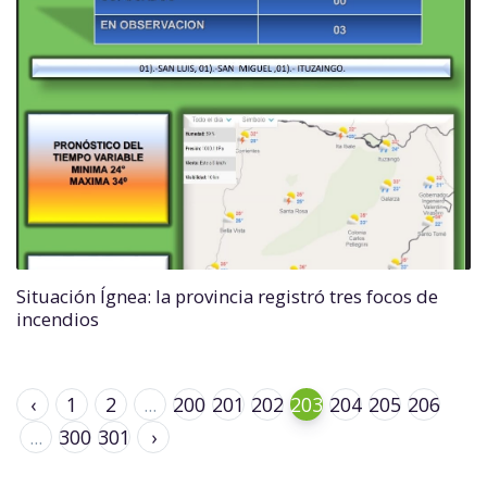
Situación Ígnea: la provincia registró tres focos de
incendios
‹
1
2
...
200
201
202
203
204
205
206
...
300
301
›