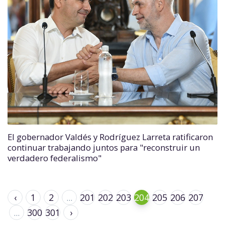
El gobernador Valdés y Rodríguez Larreta ratificaron
continuar trabajando juntos para "reconstruir un
verdadero federalismo"
‹
1
2
...
201
202
203
204
205
206
207
...
300
301
›