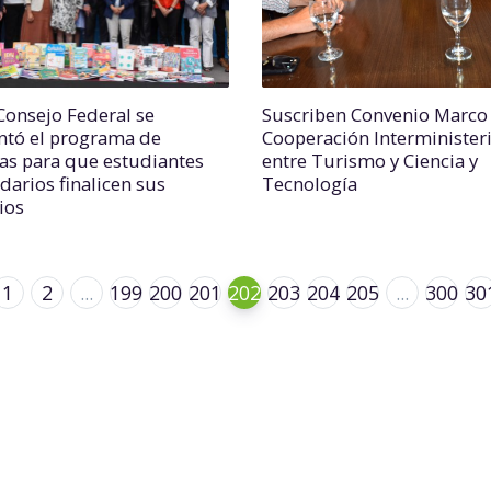
 Consejo Federal se
Suscriben Convenio Marco
ntó el programa de
Cooperación Interministeri
ías para que estudiantes
entre Turismo y Ciencia y
darios finalicen sus
Tecnología
ios
1
2
...
199
200
201
202
203
204
205
...
300
30