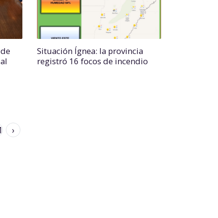
 de
Situación Ígnea: la provincia
al
registró 16 focos de incendio
1
›