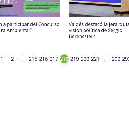
n a participar del Concurso
Valdés destacó la jerarquía
ura Ambiental”
visión política de Sergio
Berensztein
1
2
...
215
216
217
218
219
220
221
...
292
29