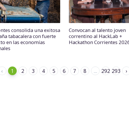
entes consolida una exitosa
Convocan al talento joven
ña tabacalera con fuerte
correntino al HackLab +
to en las economías
Hackathon Corrientes 202
nales
‹
1
2
3
4
5
6
7
8
...
292
293
›