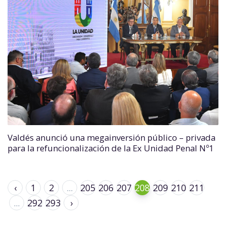
Valdés anunció una megainversión público – privada
para la refuncionalización de la Ex Unidad Penal Nº1
‹
1
2
...
205
206
207
208
209
210
211
...
292
293
›