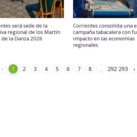
entes será sede de la
Corrientes consolida una e
iva regional de los Martín
campaña tabacalera con fu
o de la Danza 2026
impacto en las economías
regionales
‹
1
2
3
4
5
6
7
8
...
292
293
›