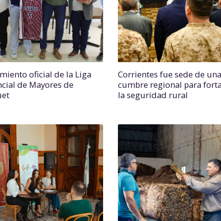
miento oficial de la Liga
Corrientes fue sede de un
ncial de Mayores de
cumbre regional para forta
uet
la seguridad rural