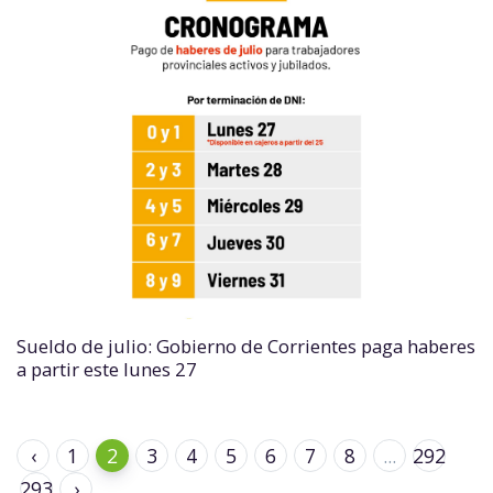
Sueldo de julio: Gobierno de Corrientes paga haberes
a partir este lunes 27
‹
1
2
3
4
5
6
7
8
...
292
293
›