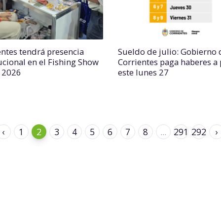
entes tendrá presencia
Sueldo de julio: Gobierno 
tucional en el Fishing Show
Corrientes paga haberes a 
l 2026
este lunes 27
‹
1
2
3
4
5
6
7
8
...
291
292
›