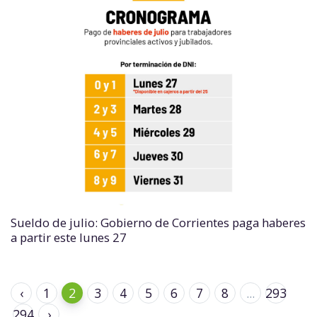
Sueldo de julio: Gobierno de Corrientes paga haberes
a partir este lunes 27
‹
1
2
3
4
5
6
7
8
...
293
294
›