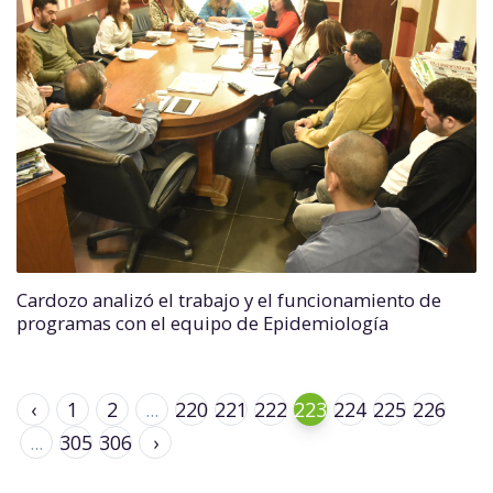
Cardozo analizó el trabajo y el funcionamiento de
programas con el equipo de Epidemiología
‹
1
2
...
220
221
222
223
224
225
226
...
305
306
›