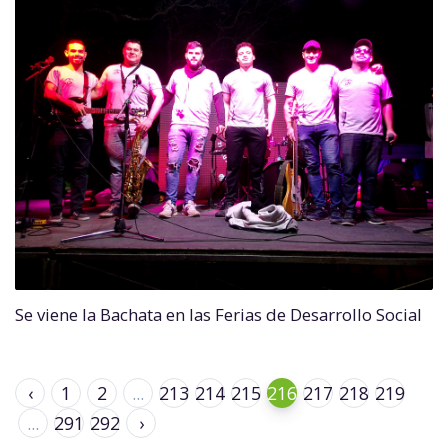
Se viene la Bachata en las Ferias de Desarrollo Social
‹
1
2
...
213
214
215
216
217
218
219
...
291
292
›