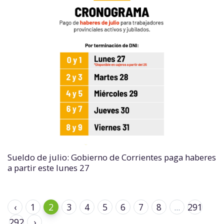
Sueldo de julio: Gobierno de Corrientes paga haberes
a partir este lunes 27
‹
1
2
3
4
5
6
7
8
...
291
292
›