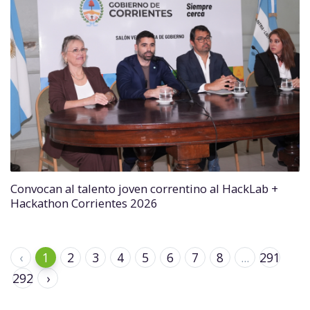
Convocan al talento joven correntino al HackLab +
Hackathon Corrientes 2026
‹
1
2
3
4
5
6
7
8
...
291
292
›