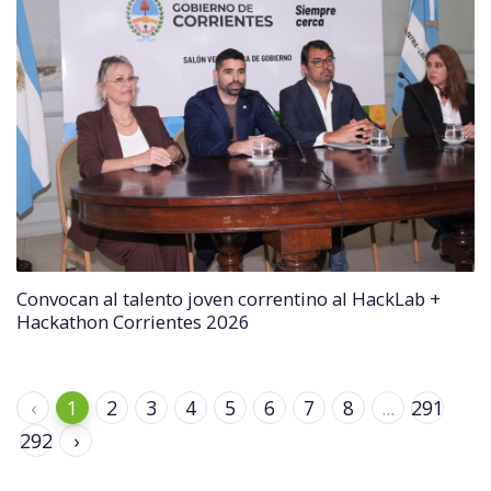
Convocan al talento joven correntino al HackLab +
Hackathon Corrientes 2026
‹
1
2
3
4
5
6
7
8
...
291
292
›