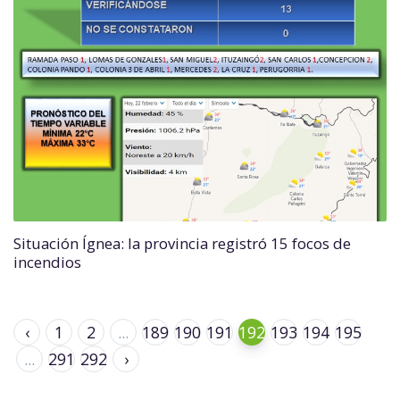
Situación Ígnea: la provincia registró 15 focos de
incendios
‹
1
2
...
189
190
191
192
193
194
195
...
291
292
›