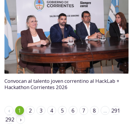
Convocan al talento joven correntino al HackLab +
Hackathon Corrientes 2026
‹
1
2
3
4
5
6
7
8
...
291
292
›