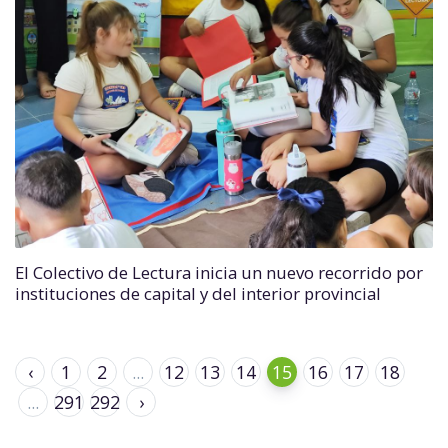
El Colectivo de Lectura inicia un nuevo recorrido por
instituciones de capital y del interior provincial
‹
1
2
...
12
13
14
15
16
17
18
...
291
292
›