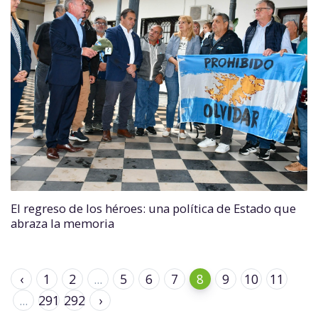
El regreso de los héroes: una política de Estado que
abraza la memoria
‹
1
2
...
5
6
7
8
9
10
11
...
291
292
›