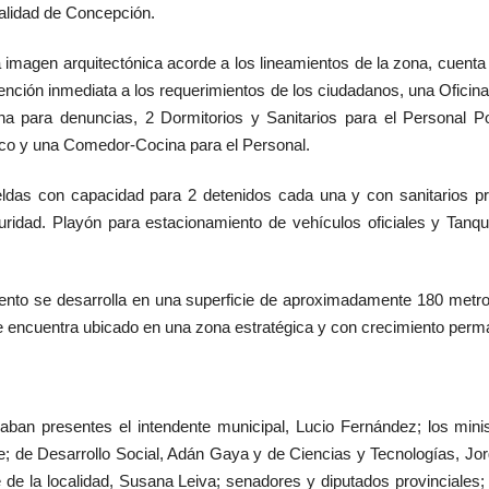
calidad de Concepción.
a imagen arquitectónica acorde a los lineamientos de la zona, cuen
tención inmediata a los requerimientos de los ciudadanos, una Oficin
na para denuncias, 2 Dormitorios y Sanitarios para el Personal Po
lico y una Comedor-Cocina para el Personal.
das con capacidad para 2 detenidos cada una y con sanitarios pr
uridad. Playón para estacionamiento de vehículos oficiales y Tan
ento se desarrolla en una superficie de aproximadamente 180 metro
e encuentra ubicado en una zona estratégica y con crecimiento perma
aban presentes el intendente municipal, Lucio Fernández; los minist
; de Desarrollo Social, Adán Gaya y de Ciencias y Tecnologías, Jorg
e de la localidad, Susana Leiva; senadores y diputados provinciales; 