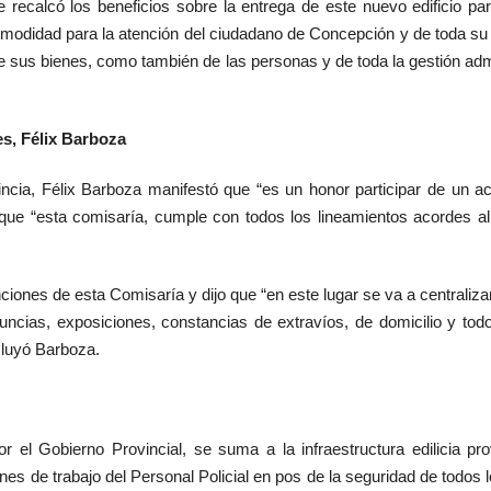
rte recalcó los beneficios sobre la entrega de este nuevo edificio p
omodidad para la atención del ciudadano de Concepción y de toda su 
de sus bienes, como también de las personas y de toda la gestión adm
es, Félix Barboza
ovincia, Félix Barboza manifestó que “es un honor participar de un 
 que “esta comisaría, cumple con todos los lineamientos acordes a
nciones de esta Comisaría y dijo que “en este lugar se va a centralizar
ncias, exposiciones, constancias de extravíos, de domicilio y todo t
cluyó Barboza.
r el Gobierno Provincial, se suma a la infraestructura edilicia pro
iones de trabajo del Personal Policial en pos de la seguridad de todos