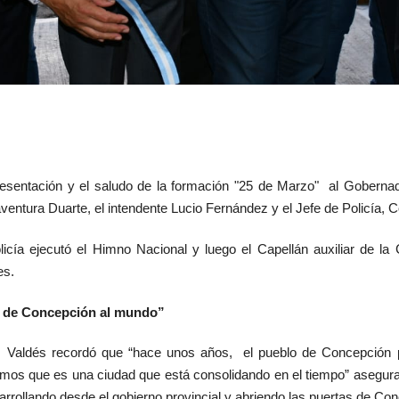
presentación y el saludo de la formación "25 de Marzo" al Gobernad
ntura Duarte, el intendente Lucio Fernández y el Jefe de Policía, C
cía ejecutó el Himno Nacional y luego el Capellán auxiliar de la 
es.
s de Concepción al mundo”
ra, Valdés recordó que “hace unos años, el pueblo de Concepción p
mos que es una ciudad que está consolidando en el tiempo” asegura
rrollando desde el gobierno provincial y abriendo las puertas de Co