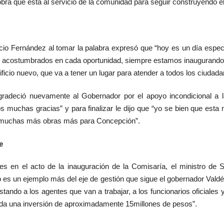
bra que está al servicio de la comunidad para seguir construyendo el
ucio Fernández al tomar la palabra expresó que “hoy es un día especia
e acostumbrados en cada oportunidad, siempre estamos inaugurando 
ificio nuevo, que va a tener un lugar para atender a todos los ciudada
agradeció nuevamente al Gobernador por el apoyo incondicional a l
s muchas gracias” y para finalizar le dijo que “yo se bien que esta 
y muchas más obras más para Concepción”.
e
es en el acto de la inauguración de la Comisaría, el ministro de
o es un ejemplo más del eje de gestión que sigue el gobernador Vald
nstando a los agentes que van a trabajar, a los funcionarios oficiales 
nda una inversión de aproximadamente 15millones de pesos”.