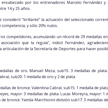
vo encabezado por los entrenadores Marcelo Fernández y E
ntre 14 y 25 años.
 consideró “brillante” la actuación del seleccionado corren
e competencia, y sólo 20% nulos.
ros competidores, acumulando un récord de 29 medallas en 
asociación que la regula”, indicó Fernández, agradecie
la articulación de la Secretaría de Deportes para hacer posible
dallas de oro. Manuel Meza, sub15: 3 medallas de plata. 
bral, sub20: 1 medalla de oro y 2 de plata.
llas de bronce. Valentina Cabral, sub15: 1 medalla de plat
eyes, mayor: 3 medallas de plata. Lucas Moreyra, mayor: 1 
 de bronce. Yamila Marchionni división sub17: 3 medallas d