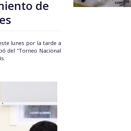
miento de
tes
este lunes por la tarde a
pó del “Torneo Nacional
s.