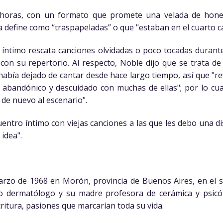
 horas, con un formato que promete una velada de honest
ta define como “traspapeladas” o que "estaban en el cuarto ca
o íntimo rescata canciones olvidadas o poco tocadas duran
con su repertorio. Al respecto, Noble dijo que se trata d
había dejado de cantar desde hace largo tiempo, así que "r
abandónico y descuidado con muchas de ellas"; por lo cual 
s de nuevo al escenario".
ntro íntimo con viejas canciones a las que les debo una di
idea".
arzo de 1968 en Morón, provincia de Buenos Aires, en el s
o dermatólogo y su madre profesora de cerámica y psicól
scritura, pasiones que marcarían toda su vida.