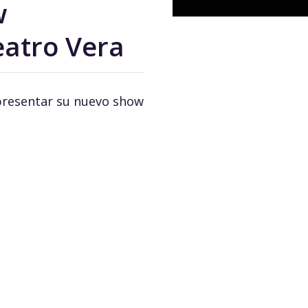
w
eatro Vera
 presentar su nuevo show