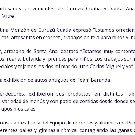
artesanos provenientes de Curuzú Cuatiá y Santa Ana 
 Mitre.
istina Monzón de Curuzú Cuatiá expresó “Estamos ofrecie
ticas, artesanías en crochet , trabajos en tela para niños y 
, artesana de Santa Ana, destacó “Estamos muy contentos 
 ruana, bufanda y prendas para niños. Los trabajos son re
iales y tejemos los dos mi marido Juan Carlos Miguel y yo”.
 la exhibición de autos antiguos de Team Baranda
ndedores, exhibieron sus productos en distintos rubr
variedad de menús y con patio de comidas desde donde se
grupos musicales.
convocantes fue la del Equipo de docentes y alumnos del Pr
ferentes bailes y gimnasia rítmica, contagiando las ganas