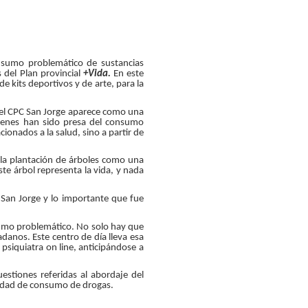
onsumo problemático de sustancias
s del Plan provincial
+Vida.
En este
e kits deportivos y de arte, para la
 el CPC San Jorge aparece como una
uienes han sido presa del consumo
cionados a la salud, sino a partir de
ó la plantación de árboles como una
te árbol representa la vida, y nada
C San Jorge y lo importante que fue
sumo problemático. No solo hay que
adanos. Este centro de día lleva esa
psiquiatra on line, anticipándose a
estiones referidas al abordaje del
lidad de consumo de drogas.