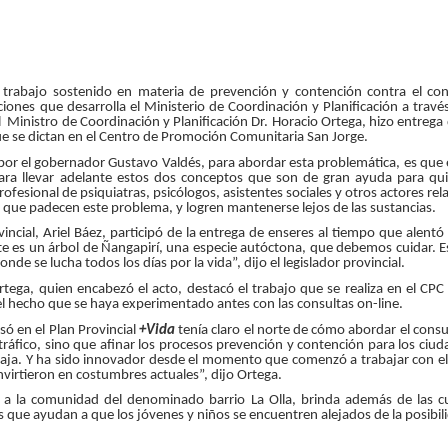
el trabajo sostenido en materia de prevención y contención contra el c
ciones que desarrolla el Ministerio de Coordinación y Planificación a travé
l Ministro de Coordinación y Planificación Dr. Horacio Ortega, hizo entrega d
que se dictan en el Centro de Promoción Comunitaria San Jorge.
por el gobernador Gustavo Valdés, para abordar esta problemática, es que
 para llevar adelante estos dos conceptos que son de gran ayuda para q
ofesional de psiquiatras, psicólogos, asistentes sociales y otros actores rela
s que padecen este problema, y logren mantenerse lejos de las sustancias.
incial, Ariel Báez, participó de la entrega de enseres al tiempo que alent
ste es un árbol de Ñangapirí, una especie autóctona, que debemos cuidar. Es
nde se lucha todos los días por la vida”, dijo el legislador provincial.
rtega, quien encabezó el acto, destacó el trabajo que se realiza en el CP
l hecho que se haya experimentado antes con las consultas on-line.
ó en el Plan Provincial
+Vida
tenía claro el norte de cómo abordar el con
tráfico, sino que afinar los procesos prevención y contención para los ciud
aja. Y ha sido innovador desde el momento que comenzó a trabajar con el 
nvirtieron en costumbres actuales”, dijo Ortega.
 a la comunidad del denominado barrio La Olla, brinda además de las cu
 que ayudan a que los jóvenes y niños se encuentren alejados de la posibi