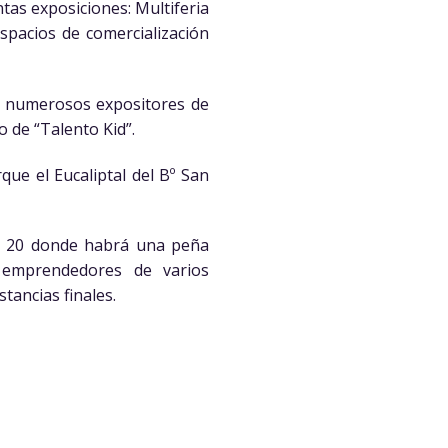
ntas exposiciones: Multiferia
pacios de comercialización
n numerosos expositores de
o de “Talento Kid”.
ue el Eucaliptal del Bº San
 a 20 donde habrá una peña
 emprendedores de varios
tancias finales.