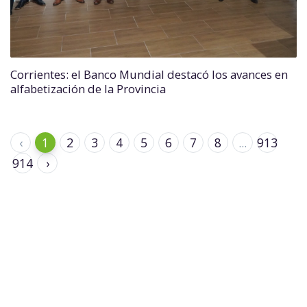
Corrientes: el Banco Mundial destacó los avances en
alfabetización de la Provincia
‹
1
2
3
4
5
6
7
8
...
913
914
›