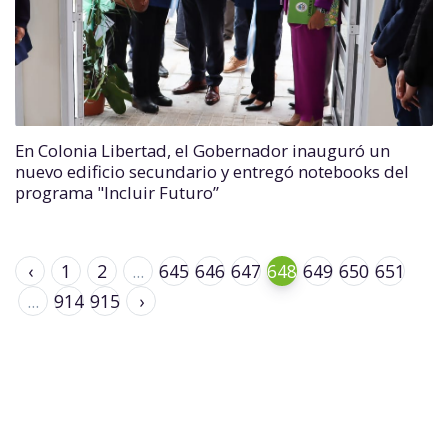
En Colonia Libertad, el Gobernador inauguró un
nuevo edificio secundario y entregó notebooks del
programa "Incluir Futuro”
‹
1
2
...
645
646
647
648
649
650
651
...
914
915
›