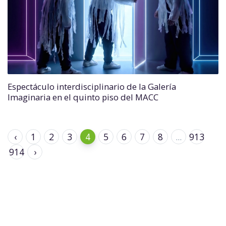
Espectáculo interdisciplinario de la Galería
Imaginaria en el quinto piso del MACC
‹
1
2
3
4
5
6
7
8
...
913
914
›