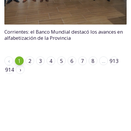
Corrientes: el Banco Mundial destacó los avances en
alfabetización de la Provincia
‹
1
2
3
4
5
6
7
8
...
913
914
›