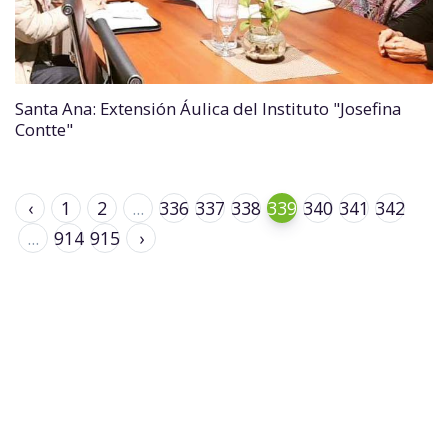
Santa Ana: Extensión Áulica del Instituto "Josefina
Contte"
‹
1
2
...
336
337
338
339
340
341
342
...
914
915
›