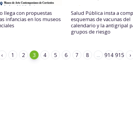
o llega con propuestas
Salud Pública insta a comp
las infancias en los museos
esquemas de vacunas del
nciales
calendario y la antigripal 
grupos de riesgo
‹
1
2
3
4
5
6
7
8
...
914
915
›