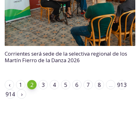
Corrientes será sede de la selectiva regional de los
Martín Fierro de la Danza 2026
‹
1
2
3
4
5
6
7
8
...
913
914
›