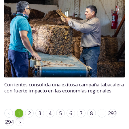
Corrientes consolida una exitosa campaña tabacalera
con fuerte impacto en las economías regionales
‹
1
2
3
4
5
6
7
8
...
293
294
›