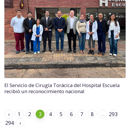
El Servicio de Cirugía Torácica del Hospital Escuela
recibió un reconocimiento nacional
‹
1
2
3
4
5
6
7
8
...
293
294
›