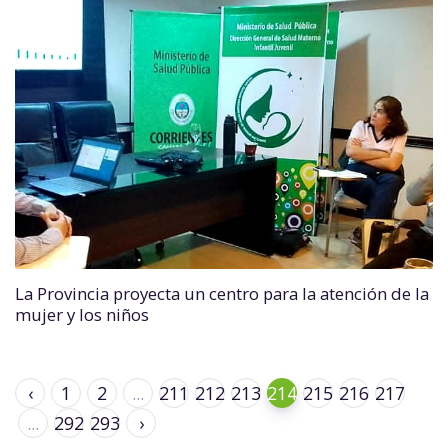
La Provincia proyecta un centro para la atención de la
mujer y los niños
‹
1
2
...
211
212
213
214
215
216
217
...
292
293
›