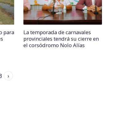
o para
La temporada de carnavales
es
provinciales tendrá su cierre en
el corsódromo Nolo Alías
3
›