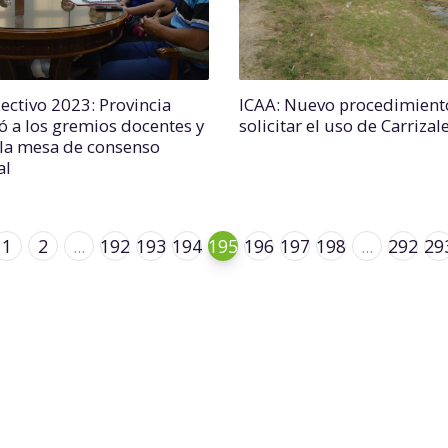
lectivo 2023: Provincia
ICAA: Nuevo procedimient
ió a los gremios docentes y
solicitar el uso de Carrizal
 la mesa de consenso
al
1
2
...
192
193
194
195
196
197
198
...
292
29