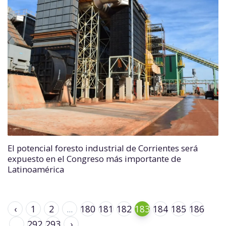
El potencial foresto industrial de Corrientes será
expuesto en el Congreso más importante de
Latinoamérica
‹
1
2
...
180
181
182
183
184
185
186
...
292
293
›