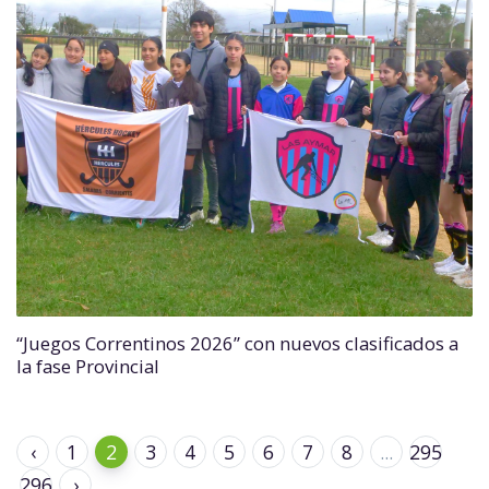
“Juegos Correntinos 2026” con nuevos clasificados a
la fase Provincial
‹
1
2
3
4
5
6
7
8
...
295
296
›