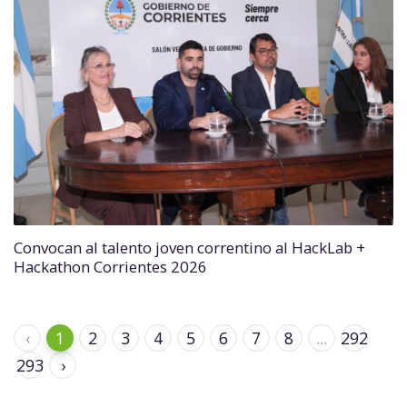
Convocan al talento joven correntino al HackLab +
Hackathon Corrientes 2026
‹
1
2
3
4
5
6
7
8
...
292
293
›