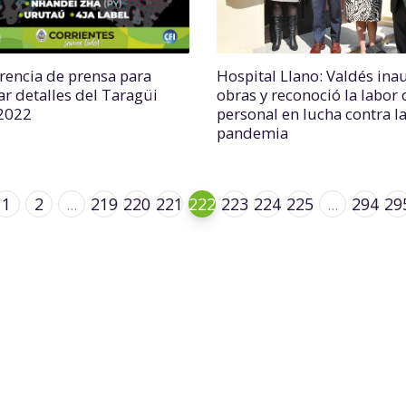
rencia de prensa para
Hospital Llano: Valdés in
ar detalles del Taragüi
obras y reconoció la labor 
2022
personal en lucha contra l
pandemia
1
2
...
219
220
221
222
223
224
225
...
294
29