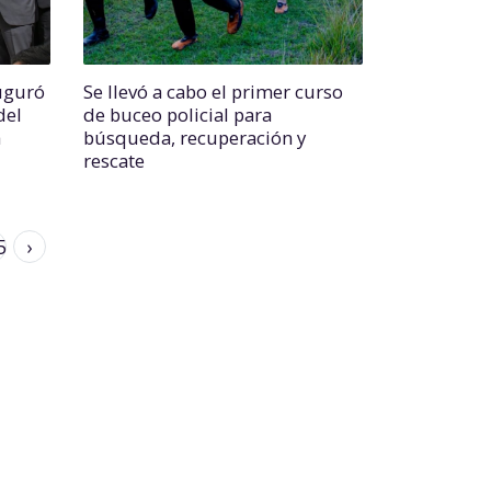
auguró
Se llevó a cabo el primer curso
del
de buceo policial para
a
búsqueda, recuperación y
rescate
5
›