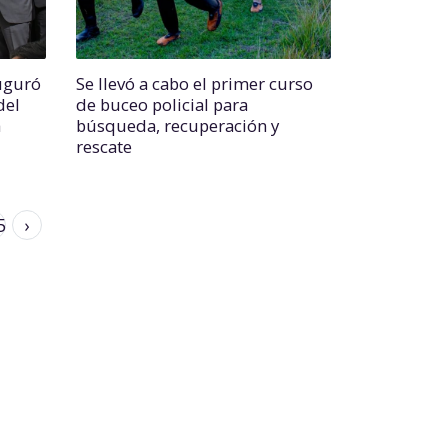
auguró
Se llevó a cabo el primer curso
del
de buceo policial para
a
búsqueda, recuperación y
rescate
5
›