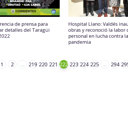
rencia de prensa para
Hospital Llano: Valdés in
ar detalles del Taragüi
obras y reconoció la labor 
2022
personal en lucha contra l
pandemia
1
2
...
219
220
221
222
223
224
225
...
294
29