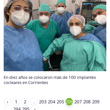
En diez años se colocaron más de 100 implantes
cocleares en Corrientes
‹
1
2
...
203
204
205
206
207
208
209
...
294
295
›