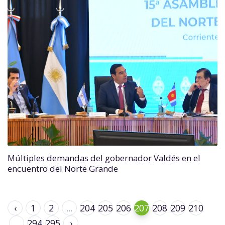
Múltiples demandas del gobernador Valdés en el
encuentro del Norte Grande
‹
1
2
...
204
205
206
207
208
209
210
...
294
295
›